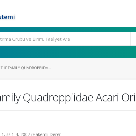
stemi
 THE FAMILY QUADROPPIIDA...
family Quadroppiidae Acari Or
a.1, ss.1-4, 2007 (Hakemli Dergi)