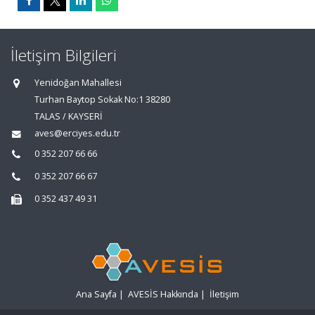
İletişim Bilgileri
Yenidoğan Mahallesi
Turhan Baytop Sokak No:1 38280
TALAS / KAYSERİ
aves@erciyes.edu.tr
0 352 207 66 66
0 352 207 66 67
0 352 437 49 31
Ana Sayfa
|
AVESİS Hakkında
|
İletişim