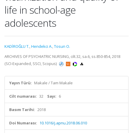
life in school-age
adolescents
KADİROĞLU T.
,
Hendekci A.
,
Tosun O.
ARCHIVES OF PSYCHIATRIC NURSING, cilt.32, sa.6, ss.850-854, 2018
(SCI-Expanded, SSCI, Scopus)
Yayın Türü:
Makale / Tam Makale
Cilt numarası:
32
Sayı:
6
Basım Tarihi:
2018
Doi Numarası:
10.1016/j.apnu.2018.06.010