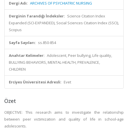
Dergi Adı:
ARCHIVES OF PSYCHIATRIC NURSING
Derginin Tarandığı İndeksler:
Science Citation Index
Expanded (SCI-EXPANDED), Social Sciences Citation Index (SSCI),
Scopus
Sayfa Sayıları:
ss.850-854
Anahtar Kelimeler:
Adolescent, Peer bullying, Life quality,
BULLYING BEHAVIORS, MENTAL-HEALTH, PREVALENCE,
CHILDREN
Erciyes Üniversitesi Adresli:
Evet
Özet
OBJECTIVE: This research aims to investigate the relationship
between peer victimization and quality of life in school-age
adolescents.