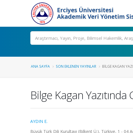
Erciyes Üniversitesi
Akademik Veri Yönetim Si
Ara
ANA SAYFA
SON EKLENEN YAYINLAR
BILGE KAGAN YAZI
Bilge Kagan Yazıtında
AYDIN E.
Büyük Türk Dili Kurultayı (Bilkent Ü.), Türkiye, 1 - 04