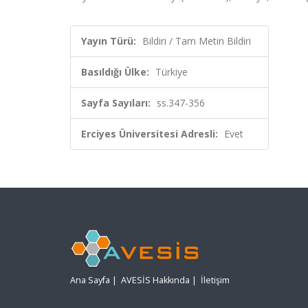
Yayın Türü:
Bildiri / Tam Metin Bildiri
Basıldığı Ülke:
Türkiye
Sayfa Sayıları:
ss.347-356
Erciyes Üniversitesi Adresli:
Evet
Ana Sayfa
|
AVESİS Hakkında
|
İletişim