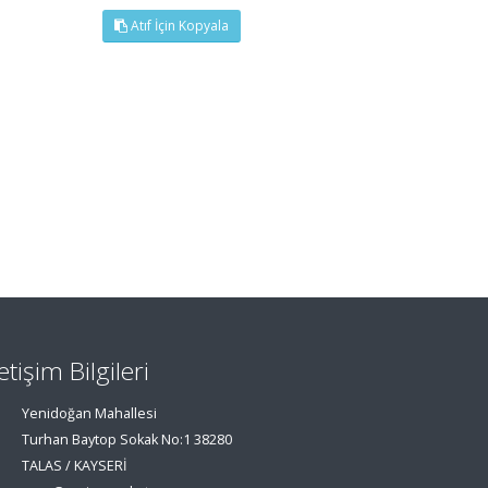
Atıf İçin Kopyala
letişim Bilgileri
Yenidoğan Mahallesi
Turhan Baytop Sokak No:1 38280
TALAS / KAYSERİ