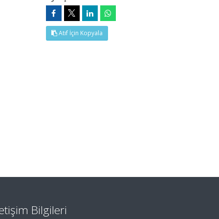
Atıf İçin Kopyala
letişim Bilgileri