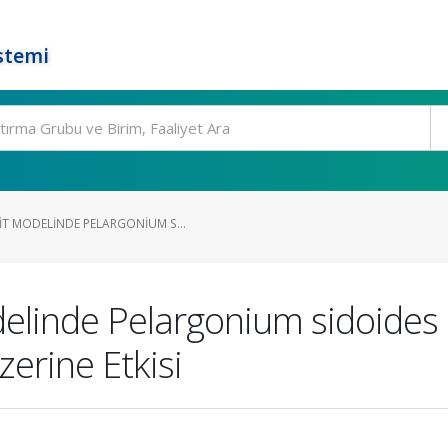
stemi
T MODELINDE PELARGONIUM S...
linde Pelargonium sidoides E
zerine Etkisi