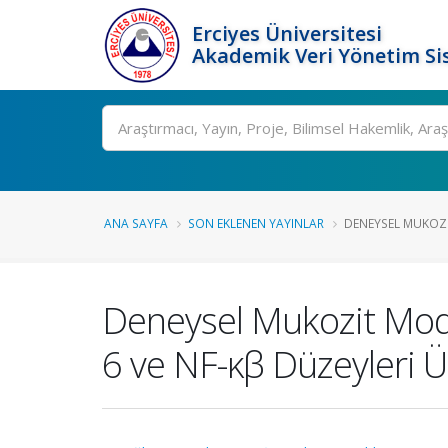
Erciyes Üniversitesi
Akademik Veri Yönetim Si
Ara
ANA SAYFA
SON EKLENEN YAYINLAR
DENEYSEL MUKOZI
Deneysel Mukozit Mode
6 ve NF-κβ Düzeyleri Ü