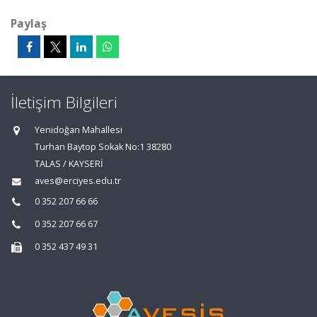
Paylaş
İletişim Bilgileri
Yenidoğan Mahallesi
Turhan Baytop Sokak No:1 38280
TALAS / KAYSERİ
aves@erciyes.edu.tr
0 352 207 66 66
0 352 207 66 67
0 352 437 49 31