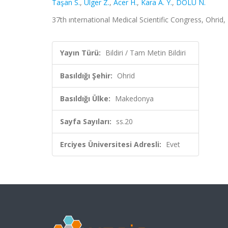
Taşan S.
,
Ülger Z.
,
Acer H.
,
Kara A. Y.
,
DOLU N.
37th ınternational Medical Scientific Congress, Ohrid
Yayın Türü:
Bildiri / Tam Metin Bildiri
Basıldığı Şehir:
Ohrid
Basıldığı Ülke:
Makedonya
Sayfa Sayıları:
ss.20
Erciyes Üniversitesi Adresli:
Evet