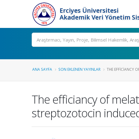
Erciyes Üniversitesi
Akademik Veri Yönetim Si
Ara
ANA SAYFA
SON EKLENEN YAYINLAR
THE EFFICIANCY O
The efficiancy of mela
streptozotocin induced