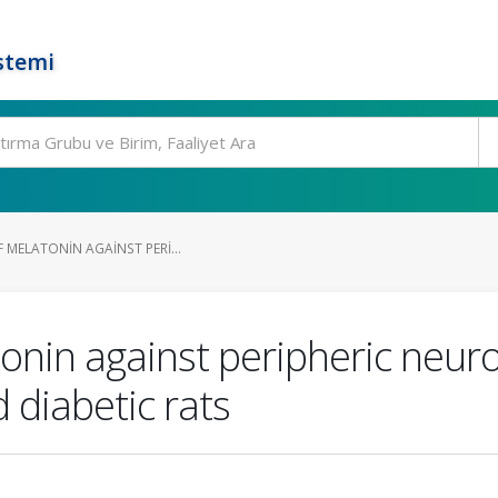
stemi
F MELATONIN AGAINST PERI...
tonin against peripheric neur
 diabetic rats