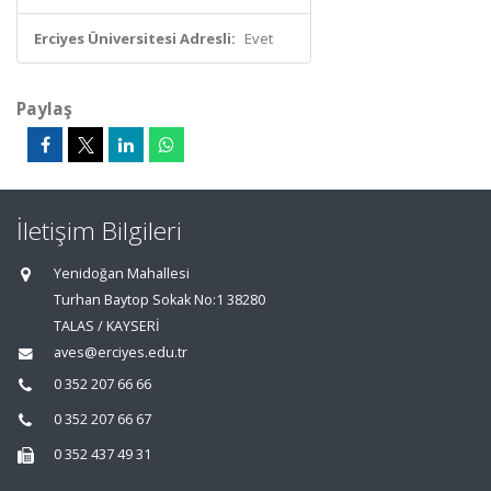
Erciyes Üniversitesi Adresli:
Evet
Paylaş
İletişim Bilgileri
Yenidoğan Mahallesi
Turhan Baytop Sokak No:1 38280
TALAS / KAYSERİ
aves@erciyes.edu.tr
0 352 207 66 66
0 352 207 66 67
0 352 437 49 31