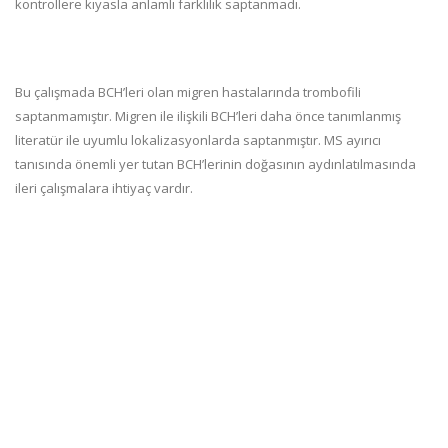
kontrollere kıyasla anlamlı farklılık saptanmadı.
Bu çalışmada BCH’leri olan migren hastalarında trombofili
saptanmamıştır. Migren ile ilişkili BCH’leri daha önce tanımlanmış
literatür ile uyumlu lokalizasyonlarda saptanmıştır. MS ayırıcı
tanısında önemli yer tutan BCH’lerinin doğasının aydınlatılmasında
ileri çalışmalara ihtiyaç vardır.