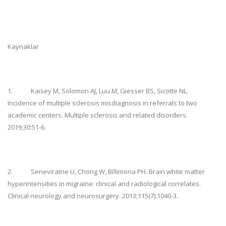
Kaynaklar
1.
Kaisey M, Solomon AJ, Luu M, Giesser BS, Sicotte NL.
Incidence of multiple sclerosis misdiagnosis in referrals to two
academic centers. Multiple sclerosis and related disorders.
2019;30:51-6.
2.
Seneviratne U, Chong W, Billimoria PH. Brain white matter
hyperintensities in migraine: clinical and radiological correlates.
Clinical neurology and neurosurgery. 2013;115(7):1040-3.