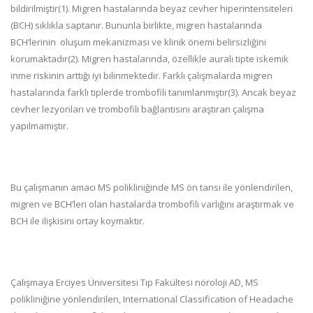
bildirilmiştir
(1)
. Migren hastalarında beyaz cevher hiperintensiteleri
(BCH) sıklıkla saptanır. Bununla birlikte, migren hastalarında
BCH’lerinin
oluşum mekanizması ve klinik önemi belirsizliğini
korumaktadır
(2)
. Migren hastalarında, özellikle auralı tipte iskemik
inme riskinin arttığı iyi bilinmektedir. Farklı çalışmalarda migren
hastalarında farklı tiplerde trombofili tanımlanmıştır
(3)
. Ancak beyaz
cevher lezyonları ve trombofili bağlantısını araştıran çalışma
yapılmamıştır.
Bu çalışmanın amacı MS polikliniğinde MS ön tansı ile yönlendirilen,
migren ve BCH’leri olan hastalarda trombofili varlığını araştırmak ve
BCH ile ilişkisini ortay koymaktır.
Çalışmaya Erciyes Üniversitesi Tıp Fakültesi nöroloji AD, MS
polikliniğine yönlendirilen, International Classification of Headache