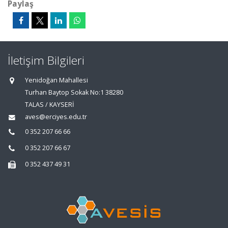
Paylaş
İletişim Bilgileri
Yenidoğan Mahallesi
Turhan Baytop Sokak No:1 38280
TALAS / KAYSERİ
aves@erciyes.edu.tr
0 352 207 66 66
0 352 207 66 67
0 352 437 49 31