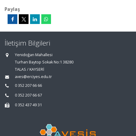
Paylaş
İletişim Bilgileri
Yenidoğan Mahallesi
Turhan Baytop Sokak No:1 38280
TALAS / KAYSERİ
aves@erciyes.edu.tr
0 352 207 66 66
0 352 207 66 67
0 352 437 49 31