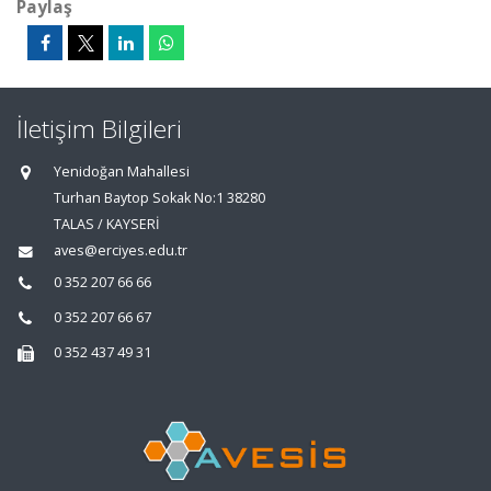
Paylaş
İletişim Bilgileri
Yenidoğan Mahallesi
Turhan Baytop Sokak No:1 38280
TALAS / KAYSERİ
aves@erciyes.edu.tr
0 352 207 66 66
0 352 207 66 67
0 352 437 49 31