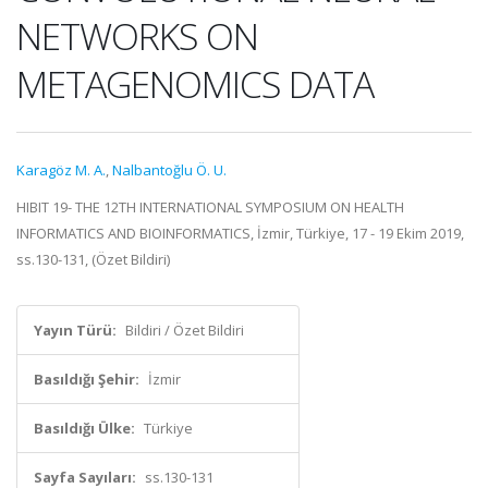
NETWORKS ON
METAGENOMICS DATA
Karagöz M. A.
,
Nalbantoğlu Ö. U.
HIBIT 19- THE 12TH INTERNATIONAL SYMPOSIUM ON HEALTH
INFORMATICS AND BIOINFORMATICS, İzmir, Türkiye, 17 - 19 Ekim 2019,
ss.130-131, (Özet Bildiri)
Yayın Türü:
Bildiri / Özet Bildiri
Basıldığı Şehir:
İzmir
Basıldığı Ülke:
Türkiye
Sayfa Sayıları:
ss.130-131