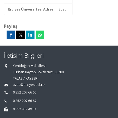
Erciyes Üniversitesi Adresli:
Evet
Paylaş
İletişim Bilgileri
Yenidoğan Mahallesi
Turhan Baytop Sokak No:1 38280
TALAS / KAYSERİ
aves@erciyes.edu.tr
0 352 207 66 66
0 352 207 66 67
0 352 437 49 31