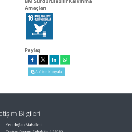
BM Sürdürülebilir Kalkınma
Amaçları
Paylaş
Atıf İçin Kopyala
letişim Bilgileri
Yenidoğan Mahallesi
Turhan Baytop Sokak No:1 38280