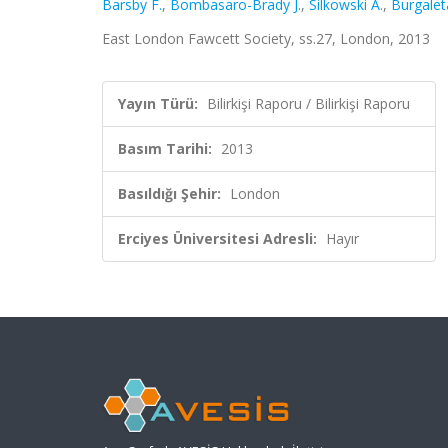
Barsby F.
,
Bombasaro-Brady J.
,
Silkowski A.
,
Burgalet
East London Fawcett Society, ss.27, London, 2013
Yayın Türü:
Bilirkişi Raporu / Bilirkişi Raporu
Basım Tarihi:
2013
Basıldığı Şehir:
London
Erciyes Üniversitesi Adresli:
Hayır