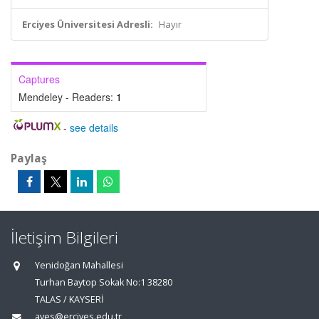
Erciyes Üniversitesi Adresli:
Hayır
Captures
Mendeley - Readers:
1
-
see details
Paylaş
İletişim Bilgileri
Yenidoğan Mahallesi
Turhan Baytop Sokak No:1 38280
TALAS / KAYSERİ
aves@erciyes.edu.tr