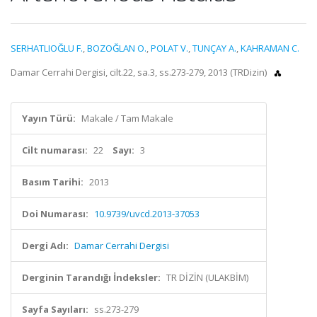
SERHATLIOĞLU F.
,
BOZOĞLAN O.
,
POLAT V.
,
TUNÇAY A.
,
KAHRAMAN C.
Damar Cerrahi Dergisi, cilt.22, sa.3, ss.273-279, 2013 (TRDizin)
Yayın Türü:
Makale / Tam Makale
Cilt numarası:
22
Sayı:
3
Basım Tarihi:
2013
Doi Numarası:
10.9739/uvcd.2013-37053
Dergi Adı:
Damar Cerrahi Dergisi
Derginin Tarandığı İndeksler:
TR DİZİN (ULAKBİM)
Sayfa Sayıları:
ss.273-279