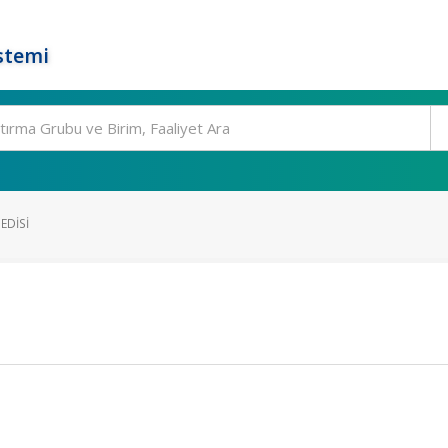
stemi
EDISI