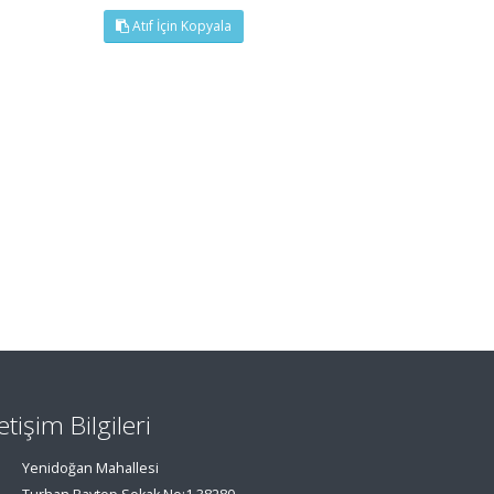
Atıf İçin Kopyala
letişim Bilgileri
Yenidoğan Mahallesi