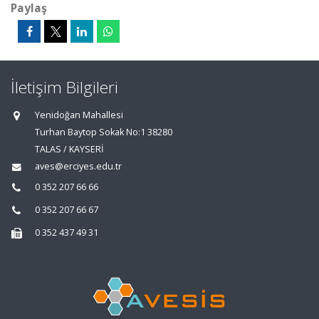
Paylaş
İletişim Bilgileri
Yenidoğan Mahallesi
Turhan Baytop Sokak No:1 38280
TALAS / KAYSERİ
aves@erciyes.edu.tr
0 352 207 66 66
0 352 207 66 67
0 352 437 49 31