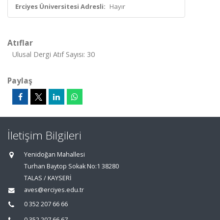
Erciyes Üniversitesi Adresli:
Hayır
Atıflar
Ulusal Dergi Atıf Sayısı: 30
Paylaş
İletişim Bilgileri
Yenidoğan Mahallesi
Turhan Baytop Sokak No:1 38280
TALAS / KAYSERİ
aves@erciyes.edu.tr
0 352 207 66 66
0 352 207 66 67