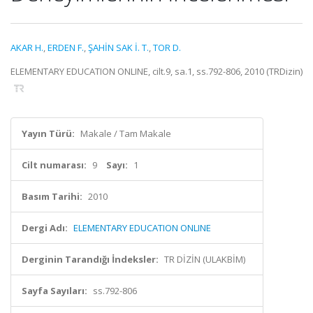
AKAR H.
,
ERDEN F.
,
ŞAHİN SAK İ. T.
,
TOR D.
ELEMENTARY EDUCATION ONLINE, cilt.9, sa.1, ss.792-806, 2010 (TRDizin)
Yayın Türü:
Makale / Tam Makale
Cilt numarası:
9
Sayı:
1
Basım Tarihi:
2010
Dergi Adı:
ELEMENTARY EDUCATION ONLINE
Derginin Tarandığı İndeksler:
TR DİZİN (ULAKBİM)
Sayfa Sayıları:
ss.792-806