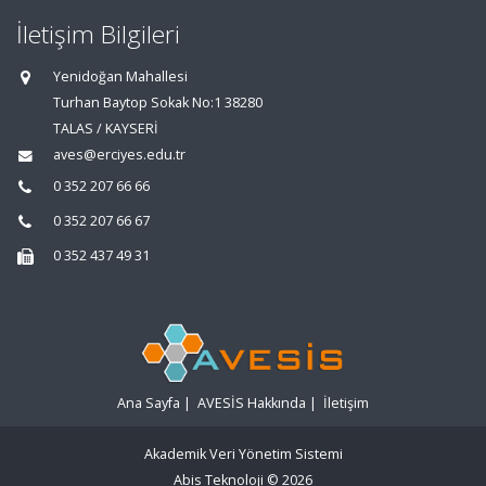
İletişim Bilgileri
Yenidoğan Mahallesi
Turhan Baytop Sokak No:1 38280
TALAS / KAYSERİ
aves@erciyes.edu.tr
0 352 207 66 66
0 352 207 66 67
0 352 437 49 31
Ana Sayfa
|
AVESİS Hakkında
|
İletişim
Akademik Veri Yönetim Sistemi
Abis Teknoloji
© 2026