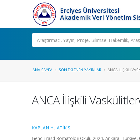
Erciyes Üniversitesi
Akademik Veri Yönetim Si
Ara
ANA SAYFA
SON EKLENEN YAYINLAR
ANCA İLIŞKILI VA
ANCA İlişkili Vasküli
KAPLAN H.
,
ATİK S.
Genç Trasd Romatoloji Okulu 2024, Ankara, Türkiye, 0