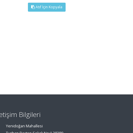
Atıf İçin Kopyala
letişim Bilgileri
Yenidoğan Mahallesi