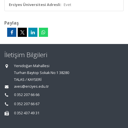
Erciyes Üniversitesi Adresli:
Evet
Paylaş
İletişim Bilgileri
Yenidoğan Mahallesi
Turhan Baytop Sokak No:1 38280
TALAS / KAYSERİ
aves@erciyes.edu.tr
0 352 207 66 66
0 352 207 66 67
0 352 437 49 31