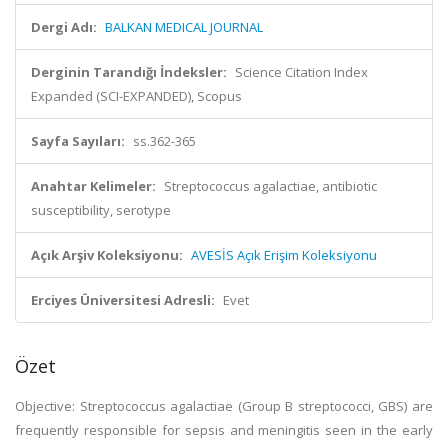
Dergi Adı:
BALKAN MEDICAL JOURNAL
Derginin Tarandığı İndeksler:
Science Citation Index
Expanded (SCI-EXPANDED), Scopus
Sayfa Sayıları:
ss.362-365
Anahtar Kelimeler:
Streptococcus agalactiae, antibiotic
susceptibility, serotype
Açık Arşiv Koleksiyonu:
AVESİS Açık Erişim Koleksiyonu
Erciyes Üniversitesi Adresli:
Evet
Özet
Objective: Streptococcus agalactiae (Group B streptococci, GBS) are
frequently responsible for sepsis and meningitis seen in the early