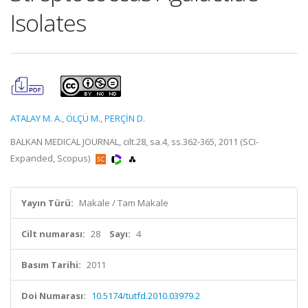
Isolates
ATALAY M. A.
,
ÖLÇÜ M.
,
PERÇİN D.
BALKAN MEDICAL JOURNAL, cilt.28, sa.4, ss.362-365, 2011 (SCI-
Expanded, Scopus)
Yayın Türü:
Makale / Tam Makale
Cilt numarası:
28
Sayı:
4
Basım Tarihi:
2011
Doi Numarası:
10.5174/tutfd.2010.03979.2