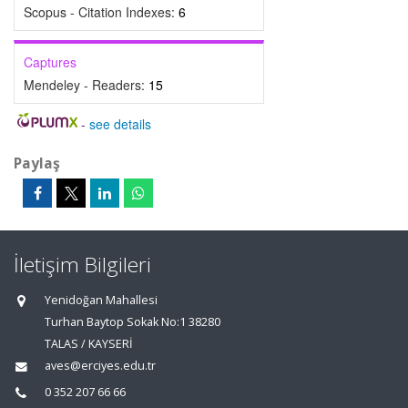
Scopus - Citation Indexes:
6
Captures
Mendeley - Readers:
15
-
see details
Paylaş
İletişim Bilgileri
Yenidoğan Mahallesi
Turhan Baytop Sokak No:1 38280
TALAS / KAYSERİ
aves@erciyes.edu.tr
0 352 207 66 66