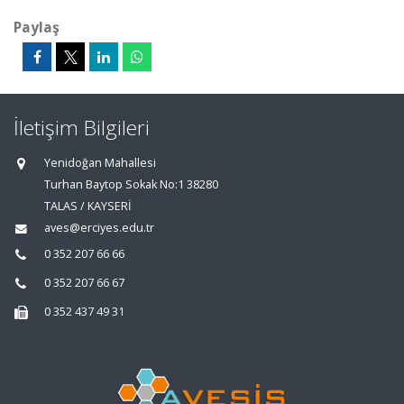
Paylaş
İletişim Bilgileri
Yenidoğan Mahallesi
Turhan Baytop Sokak No:1 38280
TALAS / KAYSERİ
aves@erciyes.edu.tr
0 352 207 66 66
0 352 207 66 67
0 352 437 49 31