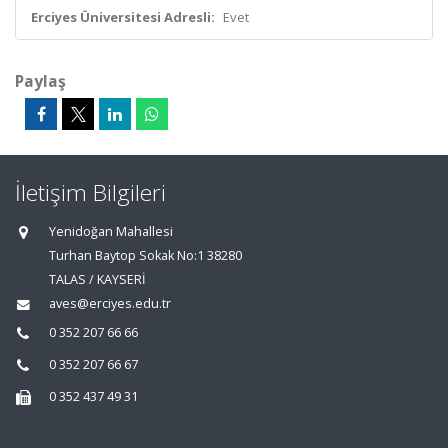
Erciyes Üniversitesi Adresli:
Evet
Paylaş
İletişim Bilgileri
Yenidoğan Mahallesi
Turhan Baytop Sokak No:1 38280
TALAS / KAYSERİ
aves@erciyes.edu.tr
0 352 207 66 66
0 352 207 66 67
0 352 437 49 31