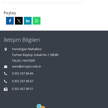
Paylaş
İletişim Bilgileri
Yenidoğan Mahallesi
Turhan Baytop Sokak No:1 38280
TALAS / KAYSERİ
aves@erciyes.edu.tr
0 352 207 66 66
0 352 207 66 67
0 352 437 49 31