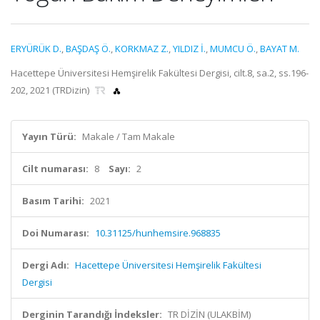
ERYÜRÜK D.
,
BAŞDAŞ Ö.
,
KORKMAZ Z.
,
YILDIZ İ.
,
MUMCU Ö.
,
BAYAT M.
Hacettepe Üniversitesi Hemşirelik Fakültesi Dergisi, cilt.8, sa.2, ss.196-
202, 2021 (TRDizin)
Yayın Türü:
Makale / Tam Makale
Cilt numarası:
8
Sayı:
2
Basım Tarihi:
2021
Doi Numarası:
10.31125/hunhemsire.968835
Dergi Adı:
Hacettepe Üniversitesi Hemşirelik Fakültesi
Dergisi
Derginin Tarandığı İndeksler:
TR DİZİN (ULAKBİM)