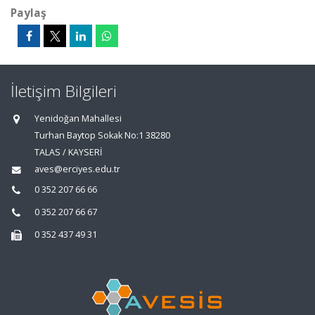
Paylaş
İletişim Bilgileri
Yenidoğan Mahallesi
Turhan Baytop Sokak No:1 38280
TALAS / KAYSERİ
aves@erciyes.edu.tr
0 352 207 66 66
0 352 207 66 67
0 352 437 49 31