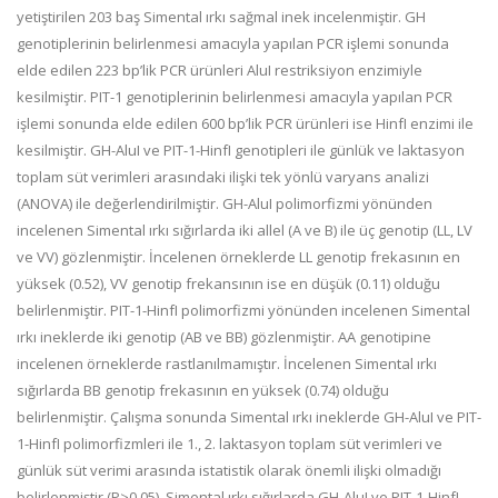
yetiştirilen 203 baş Simental ırkı sağmal inek incelenmiştir. GH
genotiplerinin belirlenmesi amacıyla yapılan PCR işlemi sonunda
elde edilen 223 bp’lik PCR ürünleri AluI restriksiyon enzimiyle
kesilmiştir. PIT-1 genotiplerinin belirlenmesi amacıyla yapılan PCR
işlemi sonunda elde edilen 600 bp’lik PCR ürünleri ise HinfI enzimi ile
kesilmiştir. GH-AluI ve PIT-1-HinfI genotipleri ile günlük ve laktasyon
toplam süt verimleri arasındaki ilişki tek yönlü varyans analizi
(ANOVA) ile değerlendirilmiştir. GH-AluI polimorfizmi yönünden
incelenen Simental ırkı sığırlarda iki allel (A ve B) ile üç genotip (LL, LV
ve VV) gözlenmiştir. İncelenen örneklerde LL genotip frekasının en
yüksek (0.52), VV genotip frekansının ise en düşük (0.11) olduğu
belirlenmiştir. PIT-1-HinfI polimorfizmi yönünden incelenen Simental
ırkı ineklerde iki genotip (AB ve BB) gözlenmiştir. AA genotipine
incelenen örneklerde rastlanılmamıştır. İncelenen Simental ırkı
sığırlarda BB genotip frekasının en yüksek (0.74) olduğu
belirlenmiştir. Çalışma sonunda Simental ırkı ineklerde GH-AluI ve PIT-
1-HinfI polimorfizmleri ile 1., 2. laktasyon toplam süt verimleri ve
günlük süt verimi arasında istatistik olarak önemli ilişki olmadığı
belirlenmiştir (P>0.05). Simental ırkı sığırlarda GH-AluI ve PIT-1-HinfI