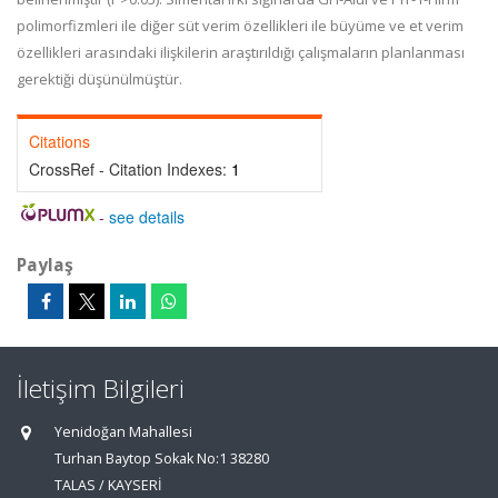
polimorfizmleri ile diğer süt verim özellikleri ile büyüme ve et verim
özellikleri arasındaki ilişkilerin araştırıldığı çalışmaların planlanması
gerektiği düşünülmüştür.
Citations
CrossRef - Citation Indexes:
1
-
see details
Paylaş
İletişim Bilgileri
Yenidoğan Mahallesi
Turhan Baytop Sokak No:1 38280
TALAS / KAYSERİ