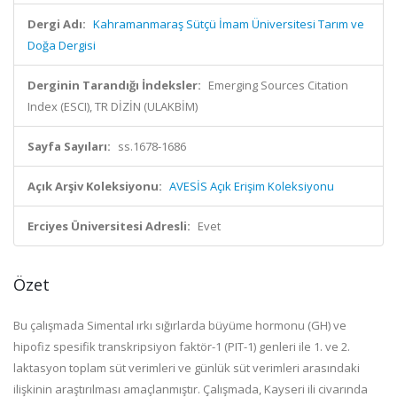
Dergi Adı:
Kahramanmaraş Sütçü İmam Üniversitesi Tarım ve
Doğa Dergisi
Derginin Tarandığı İndeksler:
Emerging Sources Citation
Index (ESCI), TR DİZİN (ULAKBİM)
Sayfa Sayıları:
ss.1678-1686
Açık Arşiv Koleksiyonu:
AVESİS Açık Erişim Koleksiyonu
Erciyes Üniversitesi Adresli:
Evet
Özet
Bu çalışmada Simental ırkı sığırlarda büyüme hormonu (GH) ve
hipofiz spesifik transkripsiyon faktör-1 (PIT-1) genleri ile 1. ve 2.
laktasyon toplam süt verimleri ve günlük süt verimleri arasındaki
ilişkinin araştırılması amaçlanmıştır. Çalışmada, Kayseri ili civarında