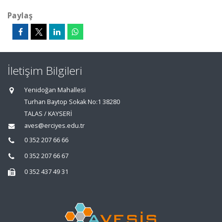
Paylaş
İletişim Bilgileri
Yenidoğan Mahallesi
Turhan Baytop Sokak No:1 38280
TALAS / KAYSERİ
aves@erciyes.edu.tr
0 352 207 66 66
0 352 207 66 67
0 352 437 49 31