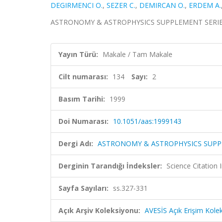
DEGIRMENCI O.
,
SEZER C.
,
DEMIRCAN O.
,
ERDEM A.
ASTRONOMY & ASTROPHYSICS SUPPLEMENT SERIES, cil
Yayın Türü:
Makale / Tam Makale
Cilt numarası:
134
Sayı:
2
Basım Tarihi:
1999
Doi Numarası:
10.1051/aas:1999143
Dergi Adı:
ASTRONOMY & ASTROPHYSICS SUPP
Derginin Tarandığı İndeksler:
Science Citation
Sayfa Sayıları:
ss.327-331
Açık Arşiv Koleksiyonu:
AVESİS Açık Erişim Kole