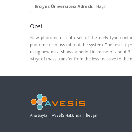
Erciyes Üniversitesi Adresli:
Hayır
Özet
New photometric data set of the early type conta
photometric mass ratio of the system. The result (q =
using new data shows a period increase of about 3.28
M./yr of mass transfer from the less massive to the
Ana Sayfa
|
AVESİS Hakkında
|
İletişim