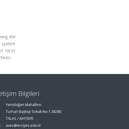
ning the
he system
.0 10(-6)
hesis.
letişim Bilgileri
Yenidoğan Mahallesi
Turhan Baytop Sokak No:1 38280
TALAS / KAYSERİ
aves@erciyes.edu.tr