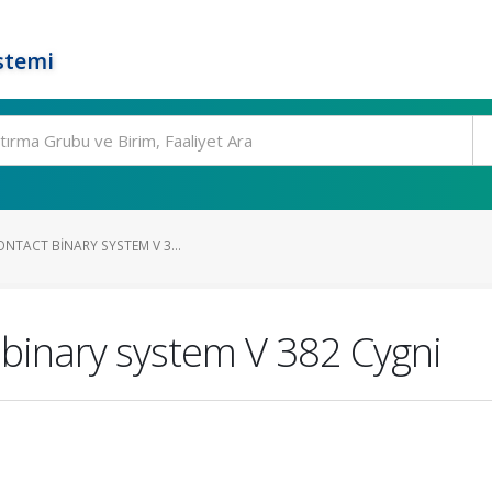
stemi
ONTACT BINARY SYSTEM V 3...
 binary system V 382 Cygni