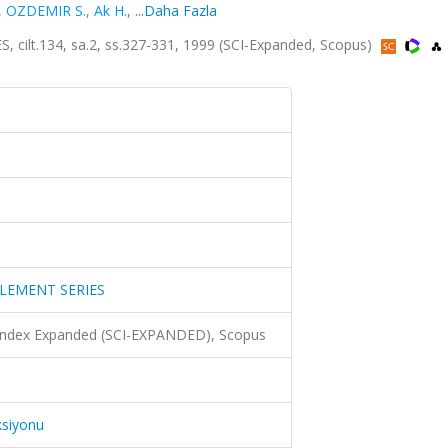
,
OZDEMIR S.
,
Ak H.
,
...Daha Fazla
t.134, sa.2, ss.327-331, 1999 (SCI-Expanded, Scopus)
LEMENT SERIES
 Index Expanded (SCI-EXPANDED), Scopus
ksiyonu