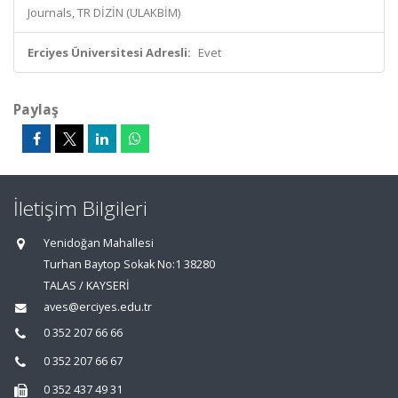
Journals, TR DİZİN (ULAKBİM)
Erciyes Üniversitesi Adresli:
Evet
Paylaş
İletişim Bilgileri
Yenidoğan Mahallesi
Turhan Baytop Sokak No:1 38280
TALAS / KAYSERİ
aves@erciyes.edu.tr
0 352 207 66 66
0 352 207 66 67
0 352 437 49 31