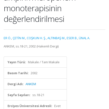
monoterapisinin
değerlendirilmesi
ER Ö.
,
ÇETİN M.
,
COŞKUN H. Ş.
,
ALTINBAŞ M.
,
ESER B.
,
ÜNAL A.
ANKEM, ss.18-21, 2002 (Hakemli Dergi)
Yayın Türü:
Makale / Tam Makale
Basım Tarihi:
2002
Dergi Adı:
ANKEM
Sayfa Sayıları:
ss.18-21
Erciyes Üniversitesi Adresli:
Evet