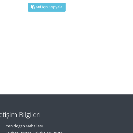
Atıf İçin Kopyala
letişim Bilgileri
Yenidoğan Mahallesi