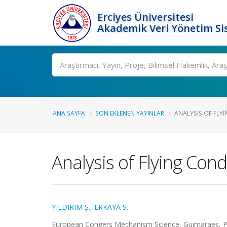
Erciyes Üniversitesi
Akademik Veri Yönetim Si
Ara
ANA SAYFA
SON EKLENEN YAYINLAR
ANALYSIS OF FLYI
Analysis of Flying Cond
YILDIRIM Ş.
,
ERKAYA S.
European Congers Mechanism Science, Guımaraes, Porte