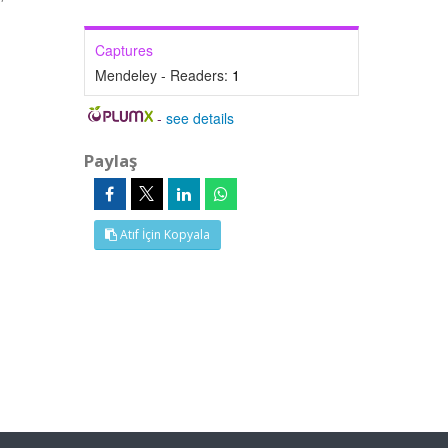
Captures
Mendeley - Readers:
1
-
see details
Paylaş
Atıf İçin Kopyala