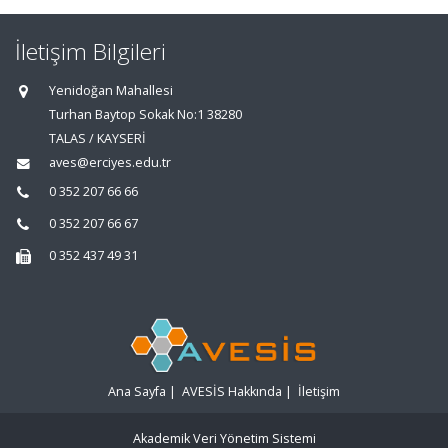
İletişim Bilgileri
Yenidoğan Mahallesi
Turhan Baytop Sokak No:1 38280
TALAS / KAYSERİ
aves@erciyes.edu.tr
0 352 207 66 66
0 352 207 66 67
0 352 437 49 31
Ana Sayfa
|
AVESİS Hakkında
|
İletişim
Akademik Veri Yönetim Sistemi