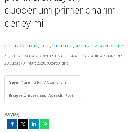
duodenum primer onarım
deneyimi
KÜLTÜROĞLU M. O.
,
DAL F.
,
CÜCÜK Ö. C.
,
SÖZÜER E. M.
,
AKYILDIZ H. Y.
4. ÇUKUROVA GASTROİNTESTİNAL CERRAHİ HASTALIKLAR KONGRESİ,
28 Şubat - 01 Mart 2020, (Özet Bildiri)
Yayın Türü:
Bildiri / Özet Bildiri
Erciyes Üniversitesi Adresli:
Evet
Paylaş