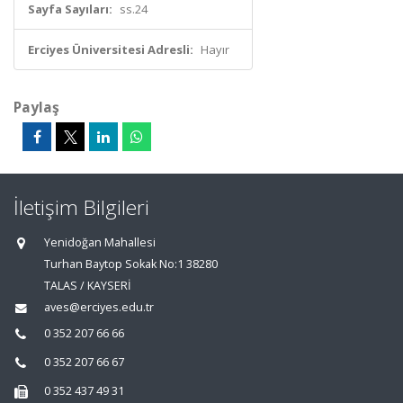
Sayfa Sayıları:
ss.24
Erciyes Üniversitesi Adresli:
Hayır
Paylaş
İletişim Bilgileri
Yenidoğan Mahallesi
Turhan Baytop Sokak No:1 38280
TALAS / KAYSERİ
aves@erciyes.edu.tr
0 352 207 66 66
0 352 207 66 67
0 352 437 49 31