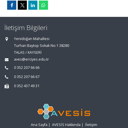
İletişim Bilgileri
Yenidoğan Mahallesi
Turhan Baytop Sokak No:1 38280
TALAS / KAYSERİ
aves@erciyes.edu.tr
0 352 207 66 66
0 352 207 66 67
0 352 437 49 31
Ana Sayfa
|
AVESİS Hakkında
|
İletişim