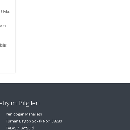
. Uyku
syon
lir.
letişim Bilgileri
Yenidoğan Mahallesi
Turhan Baytop Sokak No:1 38280
TALAS / KAYSERİ