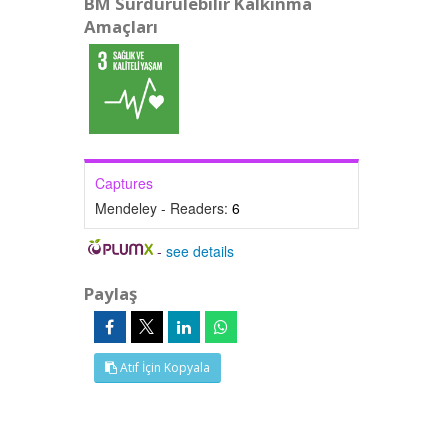
BM Sürdürülebilir Kalkınma
Amaçları
Captures
Mendeley - Readers:
6
-
see details
Paylaş
Atıf İçin Kopyala