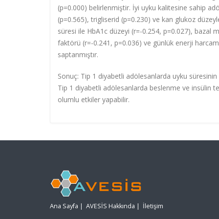
(p=0.000) belirlenmiştir. İyi uyku kalitesine sahip a
(p=0.565), trigliserid (p=0.230) ve kan glukoz düze
süresi ile HbA1c düzeyi
(r=-0.254, p=0.027)
, bazal 
faktörü
(r=-0.241,
p=0.036)
ve günlük enerji harca
saptanmıştır.
Sonuç:
Tip 1 diyabetli adölesanlarda uyku süresinin 
Tip 1 diyabetli adölesanlarda beslenme ve insülin te
olumlu etkiler yapabilir.
Ana Sayfa
|
AVESİS Hakkında
|
İletişim