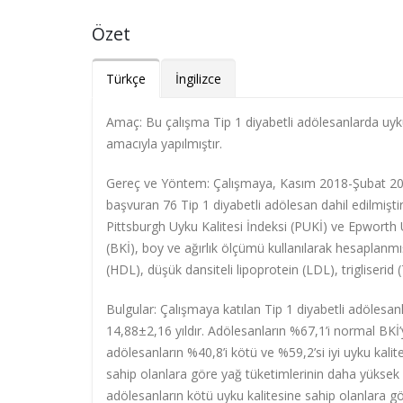
Özet
Türkçe
İngilizce
Amaç:
Bu çalışma Tip 1 diyabetli adölesanlarda uyk
amacıyla yapılmıştır.
Gereç ve Yöntem:
Çalışmaya, Kasım 2018-Şubat 2019
başvuran 76 Tip 1 diyabetli adölesan dahil edilmiştir
Pittsburgh Uyku Kalitesi İndeksi (PUKİ) ve Epworth Uy
(BKİ), boy ve ağırlık ölçümü kullanılarak hesaplanmı
(HDL), düşük dansiteli lipoprotein (LDL), trigliserid 
Bulgular:
Çalışmaya katılan Tip 1 diyabetli adölesanla
14,88
±2,16 yıldır. Adölesanların %67,1’i normal BKİ’
adölesanların %40,8’i kötü ve %59,2’si iyi uyku kalit
sahip olanlara göre yağ tüketimlerinin daha yüksek ol
adölesanların kötü uyku kalitesine sahip olanlara 