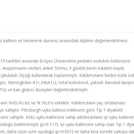
u kalitesi ve beslenme durumu arasındaki ilişkinin değerlendirilmesi
 tarihleri arasında Erciyes Üniversitesi pediatri endokrin bölümüne
. Araştırmanın verileri; anket formu, 3 günlük besin tüketim kaydı,
kululuk Ölçeği kullanılarak toplanmıştır. Katılımcıların beden kütle in
ştır. Hemoglobin A1c (HbA1c), total kolesterol, yüksek dansiteli lipopr
(TG) ve kan glukoz düzeyleri değerlendirilmiştir.
rın %43,4’ü kız ve % 56,6’sı erkektir. Katılımcıların yaş ortalaması
ye sahiptir. Pittsburgh uyku kalitesi indeksine göre
Tip 1 diyabetli
esine sahiptir.
Kötü uyku kalitesine sahip adölesanların iyi uyku kalitesi
duğu belirlenmiştir (p=0.117). İyi uyku kalitesine sahip olan Tip 1 diya
göre, daha uzun süre uyuduğu (p=0.001) ve daha kısa sürede uykuya dal