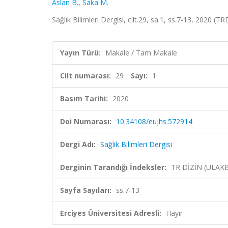
Aslan B.
,
Saka M.
Sağlık Bilimleri Dergisi, cilt.29, sa.1, ss.7-13, 2020 (TR
Yayın Türü:
Makale / Tam Makale
Cilt numarası:
29
Sayı:
1
Basım Tarihi:
2020
Doi Numarası:
10.34108/eujhs.572914
Dergi Adı:
Sağlık Bilimleri Dergisi
Derginin Tarandığı İndeksler:
TR DİZİN (ULAK
Sayfa Sayıları:
ss.7-13
Erciyes Üniversitesi Adresli:
Hayır