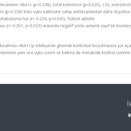
dölesanların HbA1c (p=0.238), total kolesterol (p=0.620), LDL kolesterol
yleri (p=0.238) kötü uyku kalitesine sahip adölesanlardan daha düşüktür
metabolizma hızı
(r=-0.234,
p=0.042)
, fiziksel aktivite
ması
(r=-0.261, p=0.023)
arasında negatif yönlü anlamlı zayıf bir korela
kısalması HbA1c’yi etkileyerek glisemik kontrolün bozulmasına yol açabi
davisinin yanı sıra uyku süresi ve kalitesi de metabolik kontrol üzerine
İ