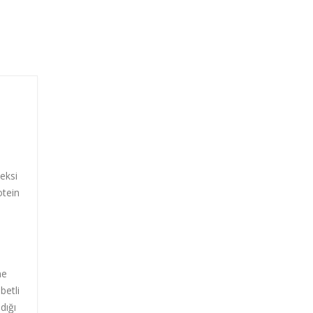
deksi
otein
ne
betli
dığı