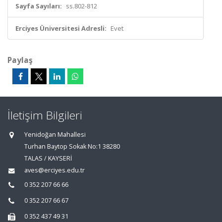
Sayfa Sayıları:
ss.802-812
Erciyes Üniversitesi Adresli:
Evet
Paylaş
İletişim Bilgileri
Yenidoğan Mahallesi
Turhan Baytop Sokak No:1 38280
TALAS / KAYSERİ
aves@erciyes.edu.tr
0 352 207 66 66
0 352 207 66 67
0 352 437 49 31