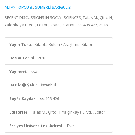
ALTAY TOPCU B.
,
SÜMERLİ SARIGÜL S.
RECENT DISCUSSIONS IN SOCIAL SCIENCES, Talas M., Çiftçi H,
Yalçınkaya E. vd. , Editör, İksad, İstanbul, ss.408-426, 2018
Yayın Türü:
Kitapta Bölüm / Araştırma Kitabı
Basım Tarihi:
2018
Yayınevi:
İksad
Basıldığı Şehir:
İstanbul
Sayfa Sayıları:
ss.408-426
Editörler:
Talas M., Çiftçi H, Yalçınkaya E. vd. , Editör
Erciyes Üniversitesi Adresli:
Evet