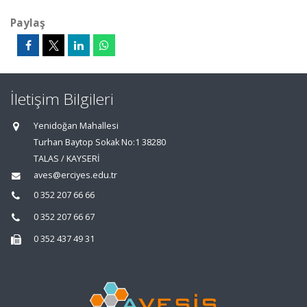
Paylaş
İletişim Bilgileri
Yenidoğan Mahallesi
Turhan Baytop Sokak No:1 38280
TALAS / KAYSERİ
aves@erciyes.edu.tr
0 352 207 66 66
0 352 207 66 67
0 352 437 49 31