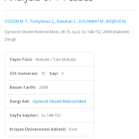
ÖZGÜN M. T.
,
Türkyılmaz Ç.
,
Batukan C.
,
DOLANBAY M.
,
BAŞBUĞ M.
Gynecol Obstet Rebrod Med, cilt.15, sa.3, ss.148-152, 2009 (Hakemli
Dergi)
Yayın Türü:
Makale / Tam Makale
Cilt numarası:
15
Sayı:
3
Basım Tarihi:
2009
Dergi Adı:
Gynecol Obstet Rebrod Med
Sayfa Sayıları:
ss.148-152
Erciyes Üniversitesi Adresli:
Evet