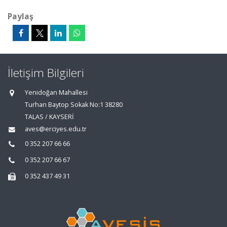
Paylaş
İletişim Bilgileri
Yenidoğan Mahallesi
Turhan Baytop Sokak No:1 38280
TALAS / KAYSERİ
aves@erciyes.edu.tr
0 352 207 66 66
0 352 207 66 67
0 352 437 49 31