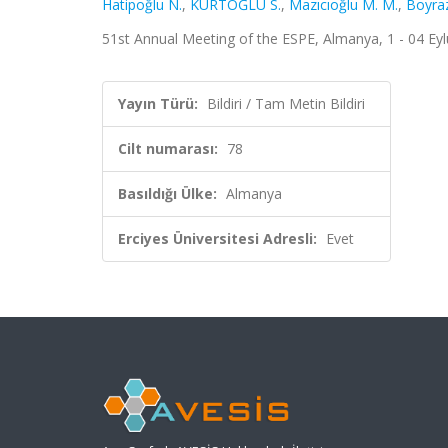
Hatipoğlu N.
,
KURTOĞLU S.
,
Mazıcıoğlu M. M.
,
Boyra
51st Annual Meeting of the ESPE, Almanya, 1 - 04 Eylül
Yayın Türü:
Bildiri / Tam Metin Bildiri
Cilt numarası:
78
Basıldığı Ülke:
Almanya
Erciyes Üniversitesi Adresli:
Evet