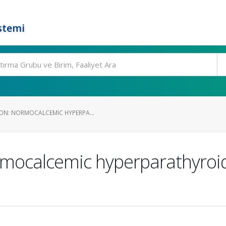
stemi
ON: NORMOCALCEMIC HYPERPA...
ormocalcemic hyperparathyro