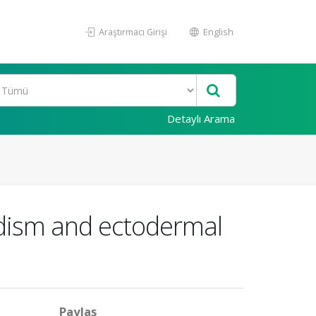
Araştırmacı Girişi
English
Detaylı Arama
idism and ectodermal
Paylaş