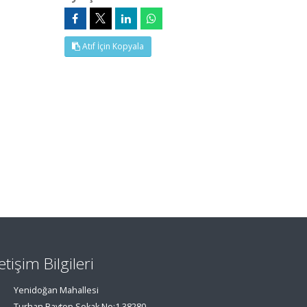
Atıf İçin Kopyala
letişim Bilgileri
Yenidoğan Mahallesi
Turhan Baytop Sokak No:1 38280