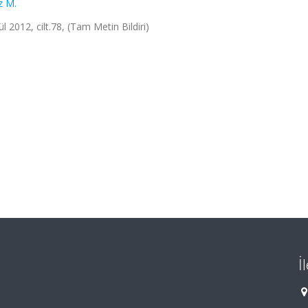
z M.
 2012, cilt.78, (Tam Metin Bildiri)
İ