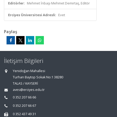
Editörler:
Mehmet İnbaşı Mehmet Demirtaş, Editör
Erciyes Üniversitesi Adresli:
Evet
Paylaş
İletişim Bilgileri
Yenidoğan Mahallesi
Turhan Baytop Sokak No:1 38280
TALAS / KAYSERİ
aves@erciyes.edu.tr
0 352 207 66 66
0 352 207 66 67
0 352 437 49 31