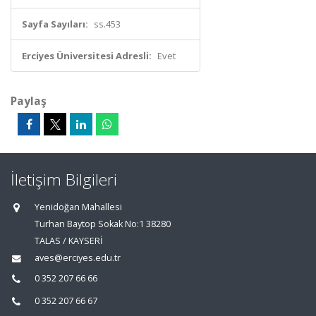
Sayfa Sayıları:
ss.453
Erciyes Üniversitesi Adresli:
Evet
Paylaş
İletişim Bilgileri
Yenidoğan Mahallesi
Turhan Baytop Sokak No:1 38280
TALAS / KAYSERİ
aves@erciyes.edu.tr
0 352 207 66 66
0 352 207 66 67