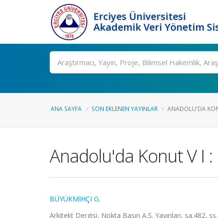
Erciyes Üniversitesi
Akademik Veri Yönetim Si
Ara
ANA SAYFA
SON EKLENEN YAYINLAR
ANADOLU'DA KONUT
Anadolu'da Konut V I : 
BÜYÜKMIHÇI G.
Arkitekt Dergisi, Nokta Basın A.Ş. Yayınları, sa.482, s