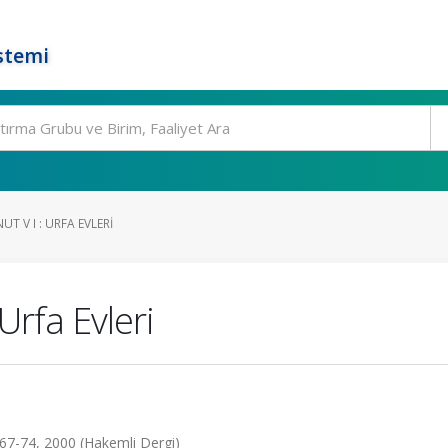
stemi
 V I : URFA EVLERI
Urfa Evleri
s.67-74, 2000 (Hakemli Dergi)