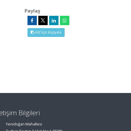
Paylaş
Atıf İçin Kopyala
letişim Bilgileri
Yenidoğan Mahallesi