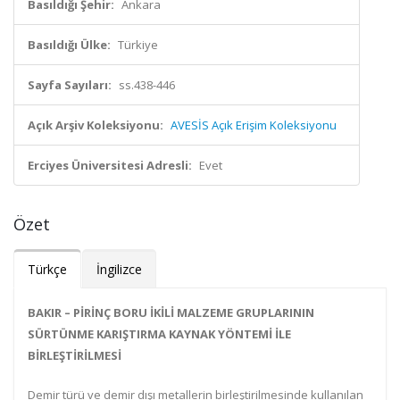
Basıldığı Şehir:
Ankara
Basıldığı Ülke:
Türkiye
Sayfa Sayıları:
ss.438-446
Açık Arşiv Koleksiyonu:
AVESİS Açık Erişim Koleksiyonu
Erciyes Üniversitesi Adresli:
Evet
Özet
Türkçe
İngilizce
BAKIR – PİRİNÇ BORU İKİLİ MALZEME GRUPLARININ
SÜRTÜNME KARIŞTIRMA KAYNAK YÖNTEMİ İLE
BİRLEŞTİRİLMESİ
Demir türü ve demir dışı metallerin birleştirilmesinde kullanılan