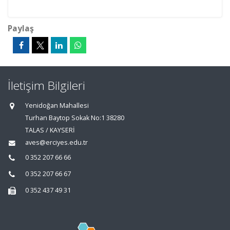
Paylaş
İletişim Bilgileri
Yenidoğan Mahallesi
Turhan Baytop Sokak No:1 38280
TALAS / KAYSERİ
aves@erciyes.edu.tr
0 352 207 66 66
0 352 207 66 67
0 352 437 49 31