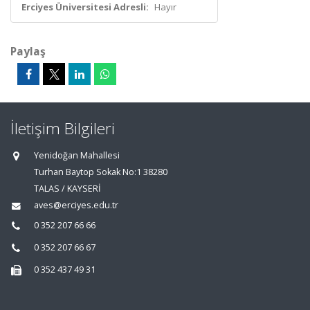
Erciyes Üniversitesi Adresli:
Hayır
Paylaş
İletişim Bilgileri
Yenidoğan Mahallesi
Turhan Baytop Sokak No:1 38280
TALAS / KAYSERİ
aves@erciyes.edu.tr
0 352 207 66 66
0 352 207 66 67
0 352 437 49 31