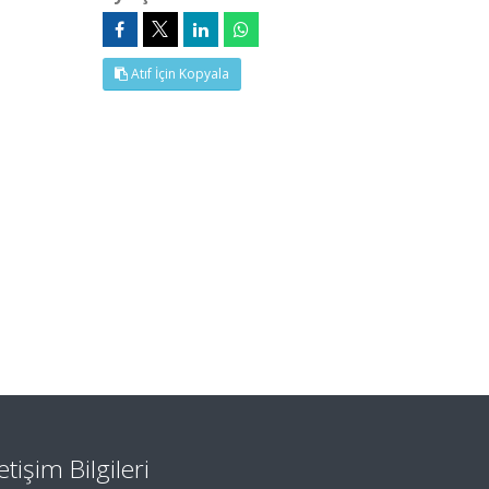
Atıf İçin Kopyala
letişim Bilgileri