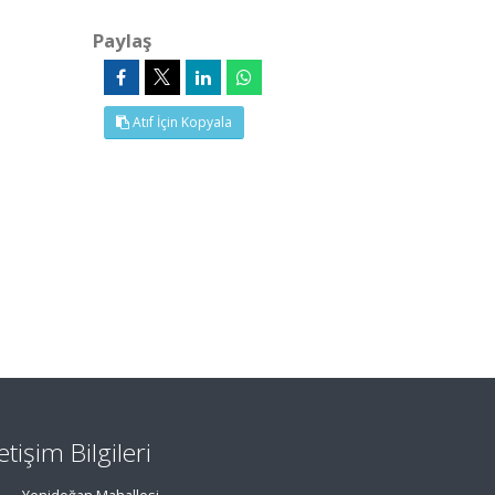
Paylaş
Atıf İçin Kopyala
letişim Bilgileri