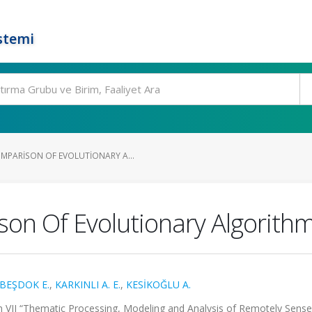
stemi
PARISON OF EVOLUTIONARY A...
n Of Evolutionary Algorithm
BEŞDOK E.
,
KARKINLI A. E.
,
KESİKOĞLU A.
VII “Thematic Processing, Modeling and Analysis of Remotely Sens