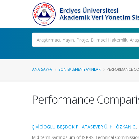
Erciyes Üniversitesi
Akademik Veri Yönetim Si
Ara
ANA SAYFA
SON EKLENEN YAYINLAR
PERFORMANCE COM
Performance Compariso
ÇİVİCİOĞLU BEŞDOK P.
,
ATASEVER Ü. H.
,
ÖZKAN C.
,
Mid-term Symposium of ISPRS Technical Commission 