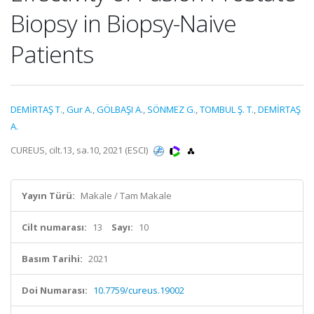
Biopsy in Biopsy-Naive
Patients
DEMİRTAŞ T.
,
Gur A.
,
GÖLBAŞI A.
,
SÖNMEZ G.
,
TOMBUL Ş. T.
,
DEMİRTAŞ
A.
CUREUS, cilt.13, sa.10, 2021 (ESCI)
Yayın Türü:
Makale / Tam Makale
Cilt numarası:
13
Sayı:
10
Basım Tarihi:
2021
Doi Numarası:
10.7759/cureus.19002