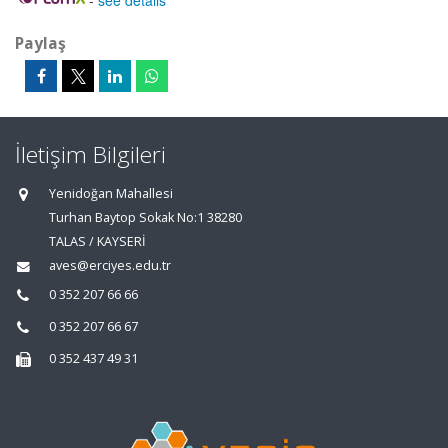
-
see details
Paylaş
İletişim Bilgileri
Yenidoğan Mahallesi
Turhan Baytop Sokak No:1 38280
TALAS / KAYSERİ
aves@erciyes.edu.tr
0 352 207 66 66
0 352 207 66 67
0 352 437 49 31