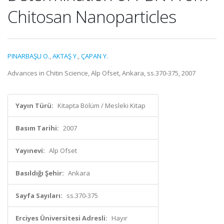
Chitosan Nanoparticles
PINARBAŞLI O.
,
AKTAŞ Y.
,
ÇAPAN Y.
Advances in Chitin Science, Alp Ofset, Ankara, ss.370-375, 2007
Yayın Türü:
Kitapta Bölüm / Mesleki Kitap
Basım Tarihi:
2007
Yayınevi:
Alp Ofset
Basıldığı Şehir:
Ankara
Sayfa Sayıları:
ss.370-375
Erciyes Üniversitesi Adresli:
Hayır