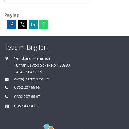
Paylaş
İletişim Bilgileri
Yenidoğan Mahallesi
Turhan Baytop Sokak No:1 38280
TALAS / KAYSERİ
aves@erciyes.edu.tr
0 352 207 66 66
0 352 207 66 67
0 352 437 49 31