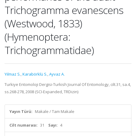
Trichogramma evanescens
(Westwood, 1833)
(Hymenoptera:
Trichogrammatidae)
Yılmaz S.
,
Karabörklü S.
,
Ayvaz A.
Turkiye Entomoloji Dergisi-Turkish Journal Of Entomology, cilt.31, sa.4,
ss.268-278, 2008 (SCI-Expanded, TRDizin)
Yayın Türü:
Makale / Tam Makale
Cilt numarası:
31
Sayı:
4